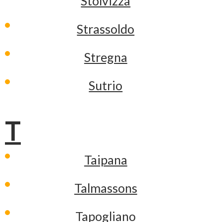
Stolvizza
Strassoldo
Stregna
Sutrio
T
Taipana
Talmassons
Tapogliano