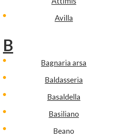
Attimis
Avilla
B
Bagnaria arsa
Baldasseria
Basaldella
Basiliano
Beano