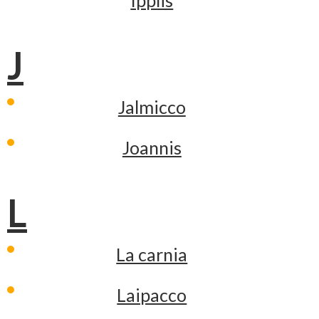
Ipplis
J
Jalmicco
Joannis
L
La carnia
Laipacco