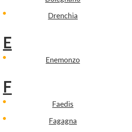
Drenchia
E
Enemonzo
F
Faedis
Fagagna