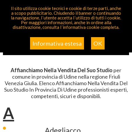
PARTECIPA GRATIS
Il sito utilizza cookie tecnici e cookie di terze parti, anche
a scopo pubblicitario. Chiudendo il banner o continuando
Sei Qui
Elenco
>
Commercio Vendita
>
Affianchiamo
la navigazione, l´utente accetta l´utilizzo di tutti i cookie.
Nella Vendita Del Suo Studio
>
Friuli Venezia Giulia
>
Per maggiori informazioni, anche in ordine alla
Udine
disattivazione, consulta l´informativa cookie completa.
ELENCO AFFIANCHIAMO NELLA
VENDITA DEL SUO STUDIO IN
Informativa estesa
OK
PROVINCIA DI UDINE
Affianchiamo Nella Vendita Del Suo Studio
per
comune in provincia di Udine nella regione Friuli
Venezia Giulia. Elenco Affianchiamo Nella Vendita Del
Suo Studio In Provincia Di Udine professionisti esperti,
competenti, sicuri e disponibili.
A
Adegliacco