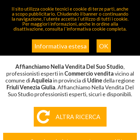
PARTECIPA GRATIS
Il sito utilizza cookie tecnici e cookie di terze parti, anche
a scopo pubblicitario. Chiudendo il banner o continuando
Sei Qui
Elenco
>
Commercio Vendita
>
Affianchiamo
la navigazione, l´utente accetta l´utilizzo di tutti i cookie.
Nella Vendita Del Suo Studio
>
Friuli Venezia Giulia
>
Per maggiori informazioni, anche in ordine alla
Udine
>
Aquileia
disattivazione, consulta l´informativa cookie completa.
AFFIANCHIAMO NELLA VENDITA
DEL SUO STUDIO AQUILEIA
Informativa estesa
OK
Affianchiamo Nella Vendita Del Suo Studio
,
professionisti esperti in
Commercio vendita
vicino al
comune di
Aquileia
in provincia di
Udine
della regione
Friuli Venezia Giulia
. Affianchiamo Nella Vendita Del
Suo Studio professionisti esperti, sicuri e disponibili.
ALTRA RICERCA