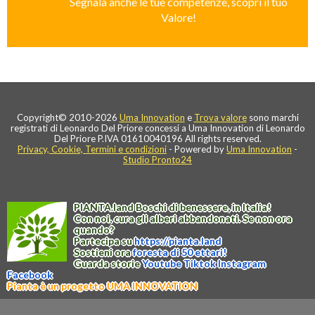
Segnala anche le tue competenze, scopri il tuo
Valore!
Copyright© 2010-2026
Uma Innovation
e
Trova valore
sono marchi
registrati di Leonardo Del Priore concessi a Uma Innovation di Leonardo
Del Priore P.IVA 01610040196 All rights reserved.
Privacy, Cookie, Termini e condizioni
- Powered by
Uma Innovation
-
Studio Pronto24
PIANTA
.
land
Boschi di benessere, in Italia!
Con noi, cura gli alberi abbandonati. Se non ora
quando?
Partecipa su
https://
pianta
.
land
Sostieni ora
foresta di 50 ettari!
Guarda storie
Youtube
Tiktok
Instagram
Facebook
Pianta è un progetto UMA INNOVATION