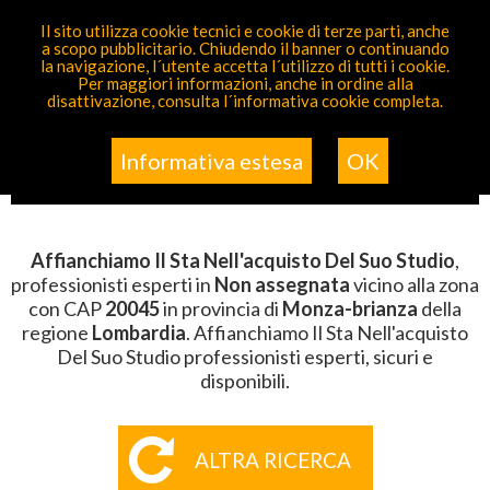
PARTECIPA GRATIS
Il sito utilizza cookie tecnici e cookie di terze parti, anche
a scopo pubblicitario. Chiudendo il banner o continuando
Sei Qui
Elenco
>
Non Assegnata
>
Affianchiamo Il Sta
la navigazione, l´utente accetta l´utilizzo di tutti i cookie.
Nell'acquisto Del Suo Studio
>
Lombardia
>
Monza-
Per maggiori informazioni, anche in ordine alla
Brianza
>
CAP 20045
disattivazione, consulta l´informativa cookie completa.
AFFIANCHIAMO IL STA
NELL'ACQUISTO DEL SUO STUDIO
Informativa estesa
OK
DELLA ZONA CON CAP 20045
Affianchiamo Il Sta Nell'acquisto Del Suo Studio
,
professionisti esperti in
Non assegnata
vicino alla zona
con CAP
20045
in provincia di
Monza-brianza
della
regione
Lombardia
. Affianchiamo Il Sta Nell'acquisto
Del Suo Studio professionisti esperti, sicuri e
disponibili.
ALTRA RICERCA