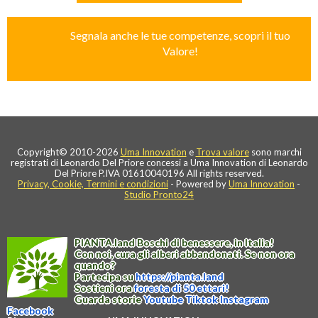
Segnala anche le tue competenze, scopri il tuo
Valore!
Copyright© 2010-2026
Uma Innovation
e
Trova valore
sono marchi
registrati di Leonardo Del Priore concessi a Uma Innovation di Leonardo
Del Priore P.IVA 01610040196 All rights reserved.
Privacy, Cookie, Termini e condizioni
- Powered by
Uma Innovation
-
Studio Pronto24
PIANTA
.
land
Boschi di benessere, in Italia!
Con noi, cura gli alberi abbandonati. Se non ora
quando?
Partecipa su
https://
pianta
.
land
Sostieni ora
foresta di 50 ettari!
Guarda storie
Youtube
Tiktok
Instagram
Facebook