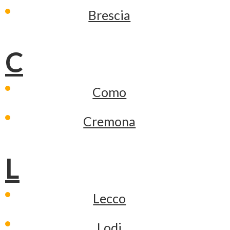
Brescia
C
Como
Cremona
L
Lecco
Lodi