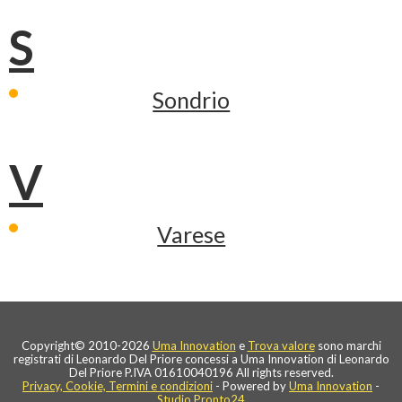
S
Sondrio
V
Varese
Copyright© 2010-2026
Uma Innovation
e
Trova valore
sono marchi
registrati di Leonardo Del Priore concessi a Uma Innovation di Leonardo
Del Priore P.IVA 01610040196 All rights reserved.
Privacy, Cookie, Termini e condizioni
- Powered by
Uma Innovation
-
Studio Pronto24