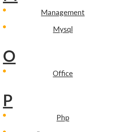
Management
Mysql
O
Office
P
Php