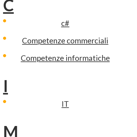
C
c#
Competenze commerciali
Competenze informatiche
I
IT
M