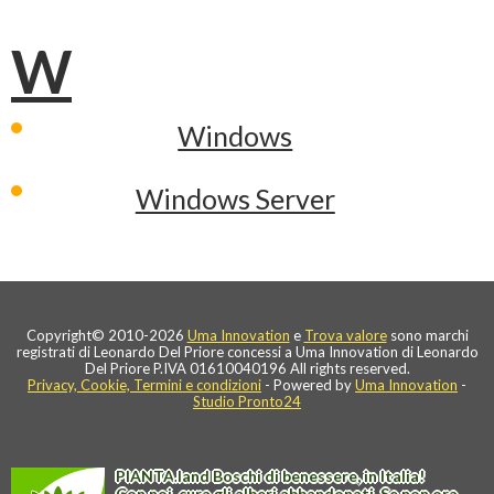
W
Windows
Windows Server
Copyright© 2010-2026
Uma Innovation
e
Trova valore
sono marchi
registrati di Leonardo Del Priore concessi a Uma Innovation di Leonardo
Del Priore P.IVA 01610040196 All rights reserved.
Privacy, Cookie, Termini e condizioni
- Powered by
Uma Innovation
-
Studio Pronto24
PIANTA
.
land
Boschi di benessere, in Italia!
Con noi, cura gli alberi abbandonati. Se non ora