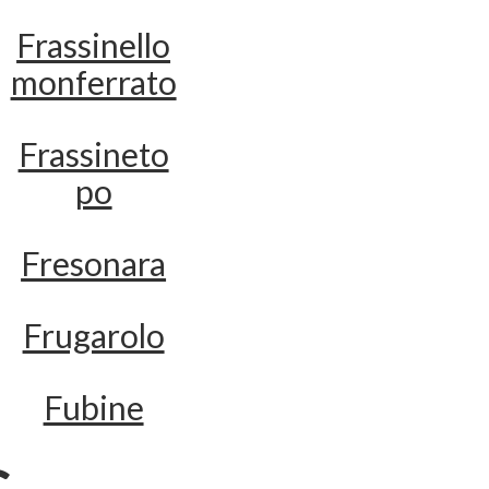
Frassinello
monferrato
Frassineto
po
Fresonara
Frugarolo
Fubine