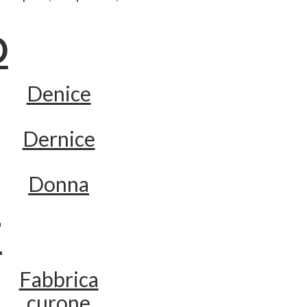
D
Denice
Dernice
Donna
F
Fabbrica
curone