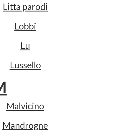
Litta parodi
Lobbi
Lu
Lussello
M
Malvicino
Mandrogne