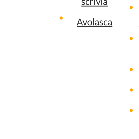
scrivia
Avolasca