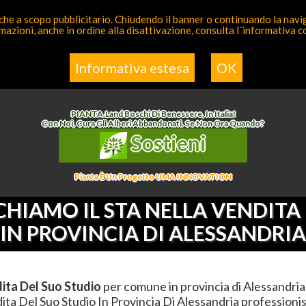
 anche a scopo pubblicitario. Chiudendo il banner o continuando la naviga
azioni, anche in ordine alla disattivazione, consulta l´informativa 
a Competente
Elenco
Informativa estesa
OK
nco
>
Non Assegnata
>
Affianchiamo Il Sta Nella Vendita Del Suo Studio
>
Piemonte
>
PIANTA
.
Land
Boschi Di Benessere, In Italia!
Con Noi, Cura Gli Alberi Abbandonati. Se Non Ora Quando?
Sostieni
Pianta È Un Progetto UMA INNOVATION
HIAMO IL STA NELLA VENDITA
IN PROVINCIA DI ALESSANDRIA
dita Del Suo Studio
per comune in provincia di Alessandria
ita Del Suo Studio In Provincia Di Alessandria professionist