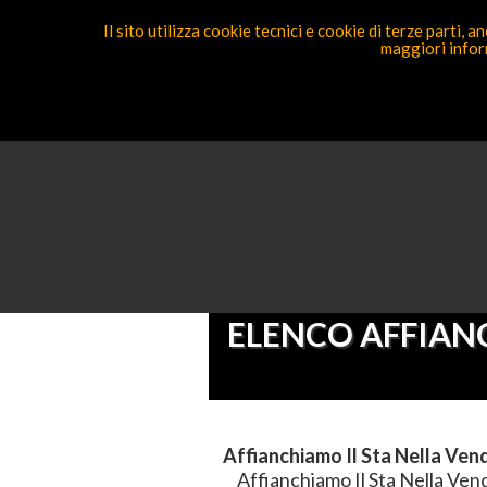
Il sito utilizza cookie tecnici e cookie di terze parti,
maggiori inform
Segnal
Ricerca Competenza
Sei Qui
Ele
ELENCO AFFIANC
Affianchiamo Il Sta Nella Ven
Affianchiamo Il Sta Nella Vend