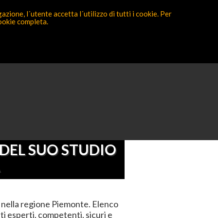
zione, l´utente accetta l´utilizzo di tutti i cookie. Per
cookie completa.
Partecipa ora
Alessandria
 DEL SUO STUDIO
 nella regione Piemonte. Elenco
i esperti, competenti, sicuri e