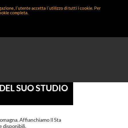
zione, l´utente accetta l´utilizzo di tutti i cookie. Per
cookie completa.
Partecipa ora
Romagna
 DEL SUO STUDIO
Romagna. Affianchiamo Il Sta
 disponibili.