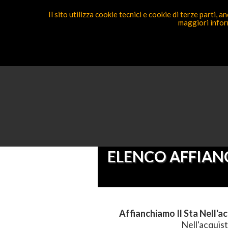
Il sito utilizza cookie tecnici e cookie di terze parti,
maggiori inform
Segnal
Ricerca Competenza
Sei Qu
ELENCO AFFIANC
Affianchiamo Il Sta Nell'a
Nell'acquist