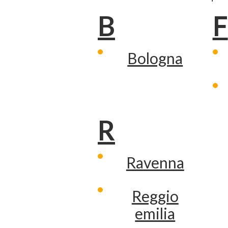
B
F
Bologna
R
Ravenna
Reggio
emilia