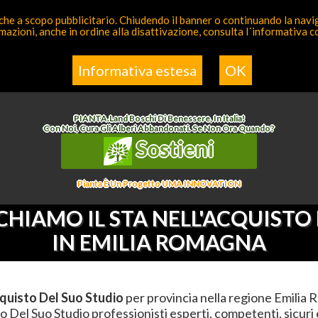
 anche a scopo pubblicitario. Chiudendo il banner o continuando la naviga
azioni, anche in ordine alla disattivazione, consulta l´informativa 
a Competente
Elenco
Informativa estesa
OK
i
Elenco
>
Non Assegnata
>
Affianchiamo Il Sta Nell'acquisto Del Suo Studio
>
Emilia 
PIANTA
.
Land
Boschi Di Benessere, In Italia!
Con Noi, Cura Gli Alberi Abbandonati. Se Non Ora Quando?
Sostieni
Pianta È Un Progetto UMA INNOVATION
HIAMO IL STA NELL'ACQUISTO
IN EMILIA ROMAGNA
cquisto Del Suo Studio
per provincia nella regione Emilia 
o Del Suo Studio professionisti esperti, competenti, sicuri e