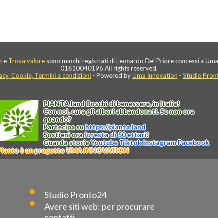
n
e
Trova valore
sono marchi registrati di Leonardo Del Priore concessi a Uma
01610040196 All rights reserved.
acy, Cookie, Termini e condizioni
- Powered by
Uma Innovation
-
Studio Pron
PIANTA
.
land
Boschi di benessere, in Italia!
Con noi, cura gli alberi abbandonati. Se non ora
quando?
Partecipa su
https://
pianta
.
land
Sostieni ora
foresta di 50 ettari!
Guarda storie
Youtube
Tiktok
Instagram
Facebook
Pianta è un progetto UMA INNOVATION
Studio Pronto24
Avere siti web: per procurare
contatti