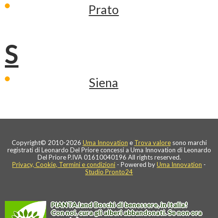
Prato
S
Siena
Copyright© 2010-2026
Uma Innovation
e
Trova valore
sono marchi
registrati di Leonardo Del Priore concessi a Uma Innovation di Leonardo
Del Priore P.IVA 01610040196 All rights reserved.
Privacy, Cookie, Termini e condizioni
- Powered by
Uma Innovation
-
Studio Pronto24
PIANTA
.
land
Boschi di benessere, in Italia!
Con noi, cura gli alberi abbandonati. Se non ora