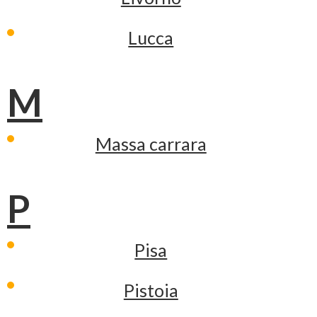
Lucca
M
Massa carrara
P
Pisa
Pistoia