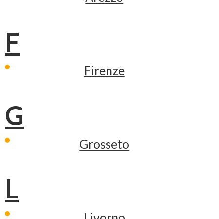
F
Firenze
G
Grosseto
L
Livorno