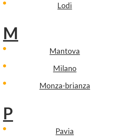
Lodi
M
Mantova
Milano
Monza-brianza
P
Pavia