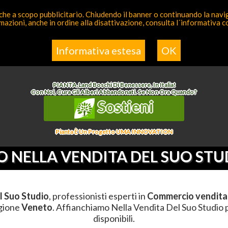
 anche a scopo pubblicitario. Chiudendo il banner o continuando la naviga
azioni, anche in ordine alla disattivazione, consulta l´informativa 
a Competente
Elenco
Informativa estesa
OK
>
Commercio Vendita
>
Affianchiamo Nella Vendita Del Suo Studio
>
Veneto
>
Vicen
PIANTA
.
Land
Boschi Di Benessere, In Italia!
Con Noi, Cura Gli Alberi Abbandonati. Se Non Ora Quando?
Sostieni
Pianta È Un Progetto UMA INNOVATION
 NELLA VENDITA DEL SUO STU
l Suo Studio
, professionisti esperti in
Commercio vendita
egione
Veneto
. Affianchiamo Nella Vendita Del Suo Studio pr
disponibili.