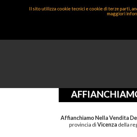
Il sito utilizza cookie tecnici e cookie di terze parti,
maggiori inform
Segnal
Ricerca Competenza
Sei Qui
Elenco
AFFIANCHIAMO
Affianchiamo Nella Vendita De
provincia di
Vicenza
della r