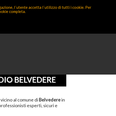
zione, l´utente accetta l´utilizzo di tutti i cookie. Per
cookie completa.
Partecipa ora
za
>
Belvedere
DIO BELVEDERE
vicino al comune di
Belvedere
in
ofessionisti esperti, sicuri e