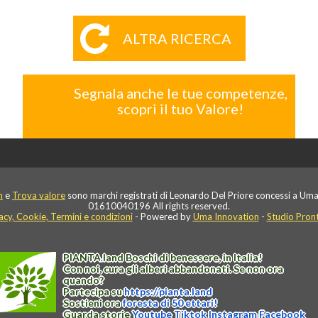
ALTRA RICERCA
Segnala anche le tue competenze,
scopri il tuo Valore!
n
e
Trova valore
sono marchi registrati di Leonardo Del Priore concessi a Uma
01610040196 All rights reserved.
acy, Cookie, Termini e condizioni
- Powered by
Uma Innovation
-
Studio Pron
PIANTA
.
land
Boschi di benessere, in Italia!
Con noi, cura gli alberi abbandonati. Se non ora
quando?
Partecipa su
https://
pianta
.
land
Sostieni ora
foresta di 50 ettari!
Guarda storie
Youtube
Tiktok
Instagram
Facebook