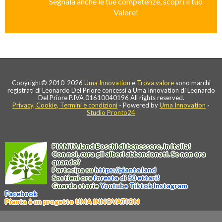
Segnala anche le tue competenze, scopri il tuo
Valore!
Copyright© 2010-2026
Uma Innovation
e
Trova valore
sono marchi
registrati di Leonardo Del Priore concessi a Uma Innovation di Leonardo
Del Priore P.IVA 01610040196 All rights reserved.
Privacy, Cookie, Termini e condizioni
- Powered by
Uma Innovation
-
Studio Pronto24
PIANTA
.
land
Boschi di benessere, in Italia!
Con noi, cura gli alberi abbandonati. Se non ora
quando?
Partecipa su
https://
pianta
.
land
Sostieni ora
foresta di 50 ettari!
Guarda storie
Youtube
Tiktok
Instagram
Facebook
Pianta è un progetto UMA INNOVATION