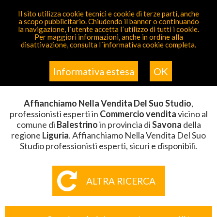
PARTECIPA GRATIS
Il sito utilizza cookie tecnici e cookie di terze parti, anche
a scopo pubblicitario. Chiudendo il banner o continuando
Sei Qui
Elenco
>
Commercio Vendita
>
Affianchiamo
la navigazione, l´utente accetta l´utilizzo di tutti i cookie.
Nella Vendita Del Suo Studio
>
Liguria
>
Savona
>
Per maggiori informazioni, anche in ordine alla
Balestrino
disattivazione, consulta l´informativa cookie completa.
AFFIANCHIAMO NELLA VENDITA
DEL SUO STUDIO BALESTRINO
Informativa estesa
OK
Affianchiamo Nella Vendita Del Suo Studio
,
professionisti esperti in
Commercio vendita
vicino al
comune di
Balestrino
in provincia di
Savona
della
regione
Liguria
. Affianchiamo Nella Vendita Del Suo
Studio professionisti esperti, sicuri e disponibili.
ALTRA RICERCA