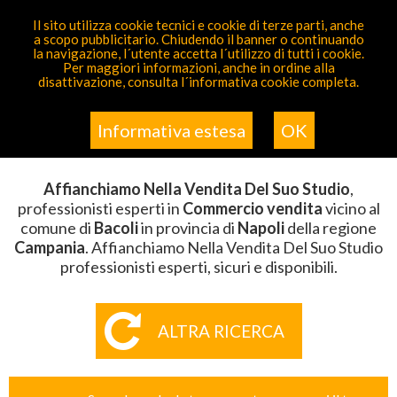
PARTECIPA GRATIS
Il sito utilizza cookie tecnici e cookie di terze parti, anche
a scopo pubblicitario. Chiudendo il banner o continuando
Sei Qui
Elenco
>
Commercio Vendita
>
Affianchiamo
la navigazione, l´utente accetta l´utilizzo di tutti i cookie.
Nella Vendita Del Suo Studio
>
Campania
>
Napoli
>
Per maggiori informazioni, anche in ordine alla
Bacoli
disattivazione, consulta l´informativa cookie completa.
AFFIANCHIAMO NELLA VENDITA
DEL SUO STUDIO BACOLI
Informativa estesa
OK
Affianchiamo Nella Vendita Del Suo Studio
,
professionisti esperti in
Commercio vendita
vicino al
comune di
Bacoli
in provincia di
Napoli
della regione
Campania
. Affianchiamo Nella Vendita Del Suo Studio
professionisti esperti, sicuri e disponibili.
ALTRA RICERCA