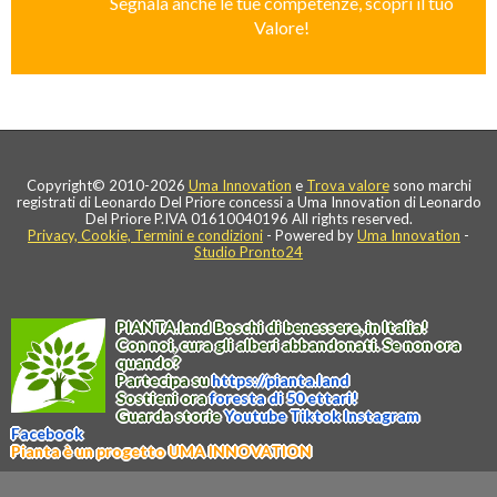
Segnala anche le tue competenze, scopri il tuo
Valore!
Copyright© 2010-2026
Uma Innovation
e
Trova valore
sono marchi
registrati di Leonardo Del Priore concessi a Uma Innovation di Leonardo
Del Priore P.IVA 01610040196 All rights reserved.
Privacy, Cookie, Termini e condizioni
- Powered by
Uma Innovation
-
Studio Pronto24
PIANTA
.
land
Boschi di benessere, in Italia!
Con noi, cura gli alberi abbandonati. Se non ora
quando?
Partecipa su
https://
pianta
.
land
Sostieni ora
foresta di 50 ettari!
Guarda storie
Youtube
Tiktok
Instagram
Facebook
Pianta è un progetto UMA INNOVATION