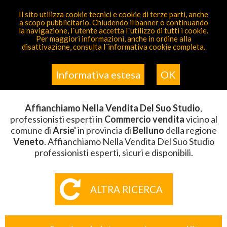
PARTECIPA GRATIS
Il sito utilizza cookie tecnici e cookie di terze parti, anche
a scopo pubblicitario. Chiudendo il banner o continuando
Sei Qui
Elenco
>
Commercio Vendita
>
Affianchiamo
la navigazione, l´utente accetta l´utilizzo di tutti i cookie.
Nella Vendita Del Suo Studio
>
Veneto
>
Belluno
>
Arsie'
Per maggiori informazioni, anche in ordine alla
disattivazione, consulta l´informativa cookie completa.
AFFIANCHIAMO NELLA VENDITA
DEL SUO STUDIO ARSIE'
Informativa estesa
OK
Affianchiamo Nella Vendita Del Suo Studio
,
professionisti esperti in
Commercio vendita
vicino al
comune di
Arsie'
in provincia di
Belluno
della regione
Veneto
. Affianchiamo Nella Vendita Del Suo Studio
professionisti esperti, sicuri e disponibili.
ALTRA RICERCA