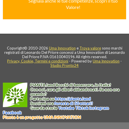
Segnala anche le tue competenze, scopri il tuo
Valore!
Copyright© 2010-2026
Uma Innovation
e
Trova valore
sono marchi
registrati di Leonardo Del Priore concessi a Uma Innovation di Leonardo
Del Priore P.IVA 01610040196 All rights reserved.
Privacy, Cookie, Termini e condizioni
- Powered by
Uma Innovation
-
Studio Pronto24
PIANTA
.
land
Boschi di benessere, in Italia!
Con noi, cura gli alberi abbandonati. Se non ora
quando?
Partecipa su
https://
pianta
.
land
Sostieni ora
foresta di 50 ettari!
Guarda storie
Youtube
Tiktok
Instagram
Facebook
Pianta è un progetto UMA INNOVATION