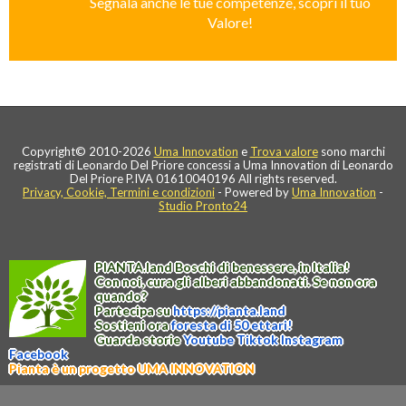
Segnala anche le tue competenze, scopri il tuo
Valore!
Copyright© 2010-2026
Uma Innovation
e
Trova valore
sono marchi
registrati di Leonardo Del Priore concessi a Uma Innovation di Leonardo
Del Priore P.IVA 01610040196 All rights reserved.
Privacy, Cookie, Termini e condizioni
- Powered by
Uma Innovation
-
Studio Pronto24
PIANTA
.
land
Boschi di benessere, in Italia!
Con noi, cura gli alberi abbandonati. Se non ora
quando?
Partecipa su
https://
pianta
.
land
Sostieni ora
foresta di 50 ettari!
Guarda storie
Youtube
Tiktok
Instagram
Facebook
Pianta è un progetto UMA INNOVATION