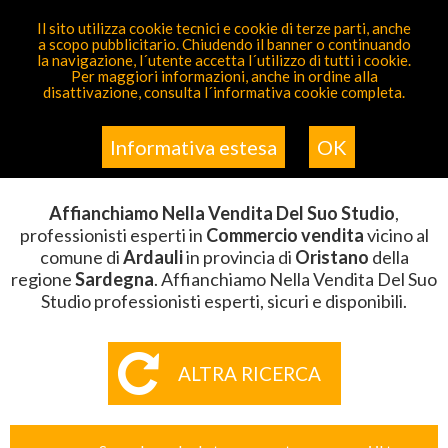
PARTECIPA GRATIS
Il sito utilizza cookie tecnici e cookie di terze parti, anche
a scopo pubblicitario. Chiudendo il banner o continuando
Sei Qui
Elenco
>
Commercio Vendita
>
Affianchiamo
la navigazione, l´utente accetta l´utilizzo di tutti i cookie.
Nella Vendita Del Suo Studio
>
Sardegna
>
Oristano
>
Per maggiori informazioni, anche in ordine alla
Ardauli
disattivazione, consulta l´informativa cookie completa.
AFFIANCHIAMO NELLA VENDITA
DEL SUO STUDIO ARDAULI
Informativa estesa
OK
Affianchiamo Nella Vendita Del Suo Studio
,
professionisti esperti in
Commercio vendita
vicino al
comune di
Ardauli
in provincia di
Oristano
della
regione
Sardegna
. Affianchiamo Nella Vendita Del Suo
Studio professionisti esperti, sicuri e disponibili.
ALTRA RICERCA