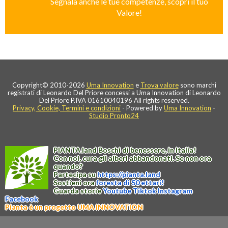
Segnala anche le tue competenze, scopri il tuo
Valore!
Copyright© 2010-2026
Uma Innovation
e
Trova valore
sono marchi
registrati di Leonardo Del Priore concessi a Uma Innovation di Leonardo
Del Priore P.IVA 01610040196 All rights reserved.
Privacy, Cookie, Termini e condizioni
- Powered by
Uma Innovation
-
Studio Pronto24
PIANTA
.
land
Boschi di benessere, in Italia!
Con noi, cura gli alberi abbandonati. Se non ora
quando?
Partecipa su
https://
pianta
.
land
Sostieni ora
foresta di 50 ettari!
Guarda storie
Youtube
Tiktok
Instagram
Facebook
Pianta è un progetto UMA INNOVATION