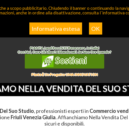
 anche a scopo pubblicitario. Chiudendo il banner o continuando la naviga
azioni, anche in ordine alla disattivazione, consulta l´informativa 
a Competente
Elenco
Informativa estesa
OK
mmercio Vendita
>
Affianchiamo Nella Vendita Del Suo Studio
>
Friuli Venezia Giulia
PIANTA
.
Land
Boschi Di Benessere, In Italia!
Con Noi, Cura Gli Alberi Abbandonati. Se Non Ora Quando?
Sostieni
Pianta È Un Progetto UMA INNOVATION
MO NELLA VENDITA DEL SUO 
Del Suo Studio
, professionisti esperti in
Commercio vend
gione
Friuli Venezia Giulia
. Affianchiamo Nella Vendita Del 
sicuri e disponibili.