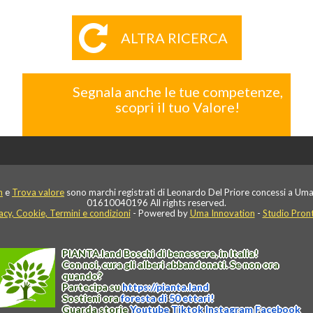
ALTRA RICERCA
Segnala anche le tue competenze,
scopri il tuo Valore!
n
e
Trova valore
sono marchi registrati di Leonardo Del Priore concessi a Uma
01610040196 All rights reserved.
acy, Cookie, Termini e condizioni
- Powered by
Uma Innovation
-
Studio Pron
PIANTA
.
land
Boschi di benessere, in Italia!
Con noi, cura gli alberi abbandonati. Se non ora
quando?
Partecipa su
https://
pianta
.
land
Sostieni ora
foresta di 50 ettari!
Guarda storie
Youtube
Tiktok
Instagram
Facebook