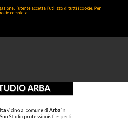
zione, l´utente accetta l´utilizzo di tutti i cookie. Per
cookie completa.
Partecipa ora
>
Pordenone
>
Arba
STUDIO ARBA
ita
vicino al comune di
Arba
in
Suo Studio professionisti esperti,