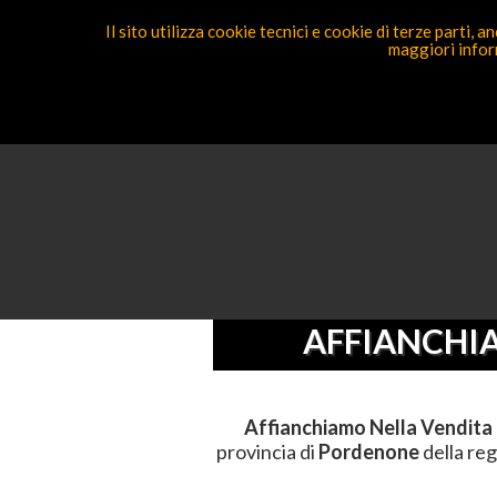
Il sito utilizza cookie tecnici e cookie di terze parti,
maggiori inform
Segnal
Ricerca Competenza
Sei Qui
Elenco
>
Co
AFFIANCHIA
Affianchiamo Nella Vendita 
provincia di
Pordenone
della re