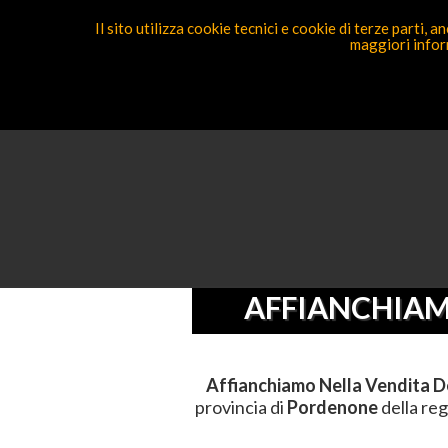
Il sito utilizza cookie tecnici e cookie di terze parti,
maggiori inform
Segnal
Ricerca Competenza
Sei Qui
Elenco
>
Comm
AFFIANCHIAM
Affianchiamo Nella Vendita D
provincia di
Pordenone
della re