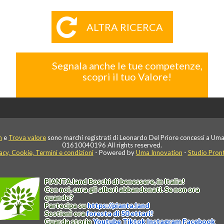
ALTRA RICERCA
Segnala anche le tue competenze,
scopri il tuo Valore!
n
e
Trova valore
sono marchi registrati di Leonardo Del Priore concessi a Uma
01610040196 All rights reserved.
acy, Cookie, Termini e condizioni
- Powered by
Uma Innovation
-
Studio Pron
PIANTA
.
land
Boschi di benessere, in Italia!
Con noi, cura gli alberi abbandonati. Se non ora
quando?
Partecipa su
https://
pianta
.
land
Sostieni ora
foresta di 50 ettari!
Guarda storie
Youtube
Tiktok
Instagram
Facebook