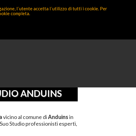
zione, l´utente accetta l´utilizzo di tutti i cookie. Per
cookie completa.
Partecipa ora
Pordenone
>
Anduins
UDIO ANDUINS
a
vicino al comune di
Anduins
in
Suo Studio professionisti esperti,