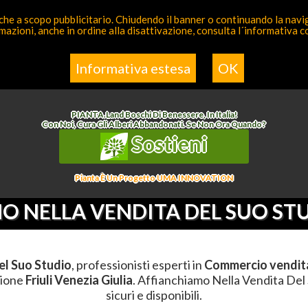
 anche a scopo pubblicitario. Chiudendo il banner o continuando la naviga
azioni, anche in ordine alla disattivazione, consulta l´informativa 
a Competente
Elenco
Informativa estesa
OK
ercio Vendita
>
Affianchiamo Nella Vendita Del Suo Studio
>
Friuli Venezia Giulia
>
PIANTA
.
Land
Boschi Di Benessere, In Italia!
Con Noi, Cura Gli Alberi Abbandonati. Se Non Ora Quando?
Sostieni
Pianta È Un Progetto UMA INNOVATION
O NELLA VENDITA DEL SUO ST
el Suo Studio
, professionisti esperti in
Commercio vendit
gione
Friuli Venezia Giulia
. Affianchiamo Nella Vendita Del 
sicuri e disponibili.