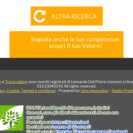
ALTRA RICERCA
Segnala anche le tue competenze,
scopri il tuo Valore!
n
e
Trova valore
sono marchi registrati di Leonardo Del Priore concessi a Uma
01610040196 All rights reserved.
acy, Cookie, Termini e condizioni
- Powered by
Uma Innovation
-
Studio Pron
PIANTA
.
land
Boschi di benessere, in Italia!
Con noi, cura gli alberi abbandonati. Se non ora
quando?
Partecipa su
https://
pianta
.
land
Sostieni ora
foresta di 50 ettari!
Guarda storie
Youtube
Tiktok
Instagram
Facebook