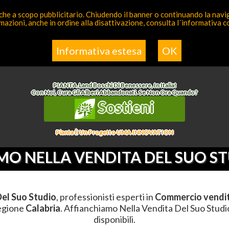
 anche a scopo pubblicitario. Chiudendo il banner o continuando la naviga
azioni, anche in ordine alla disattivazione, consulta l´informativa 
a Competente
Elenco
Informativa estesa
OK
o
>
Commercio Vendita
>
Affianchiamo Nella Vendita Del Suo Studio
>
Calabria
>
Cata
PIANTA
.
Land
Boschi Di Benessere, In Italia!
Con Noi, Cura Gli Alberi Abbandonati. Se Non Ora Quando?
Sostieni
Pianta È Un Progetto UMA INNOVATION
MO NELLA VENDITA DEL SUO S
el Suo Studio
, professionisti esperti in
Commercio vendi
regione
Calabria
. Affianchiamo Nella Vendita Del Suo Studio 
disponibili.