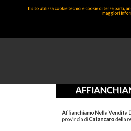
Il sito utilizza cookie tecnici e cookie di terze parti,
maggiori inform
Segnal
Ricerca Competenza
Sei Qui
Elenc
AFFIANCHIA
Affianchiamo Nella Vendita D
provincia di
Catanzaro
della 