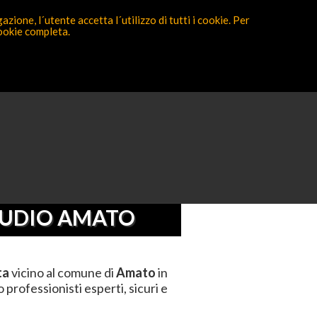
zione, l´utente accetta l´utilizzo di tutti i cookie. Per
cookie completa.
Partecipa ora
nzaro
>
Amato
TUDIO AMATO
ta
vicino al comune di
Amato
in
professionisti esperti, sicuri e