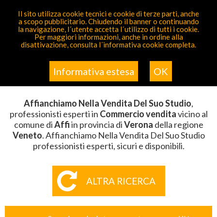
PARTECIPA GRATIS
Il sito utilizza cookie tecnici e cookie di terze parti, anche
a scopo pubblicitario. Chiudendo il banner o continuando
Sei Qui
Elenco
>
Commercio Vendita
>
Affianchiamo
la navigazione, l´utente accetta l´utilizzo di tutti i cookie.
Nella Vendita Del Suo Studio
>
Veneto
>
Verona
>
Affi
Per maggiori informazioni, anche in ordine alla
disattivazione, consulta l´informativa cookie completa.
AFFIANCHIAMO NELLA VENDITA
DEL SUO STUDIO AFFI
Informativa estesa
OK
Affianchiamo Nella Vendita Del Suo Studio
,
professionisti esperti in
Commercio vendita
vicino al
comune di
Affi
in provincia di
Verona
della regione
Veneto
. Affianchiamo Nella Vendita Del Suo Studio
professionisti esperti, sicuri e disponibili.
ALTRA RICERCA