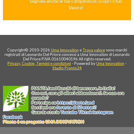
Segnala anche le tue competenze, scopri il tuo
Valore!
Copyright© 2010-2026
Uma Innovation
e
Trova valore
sono marchi
registrati di Leonardo Del Priore concessi a Uma Innovation di Leonardo
Del Priore P.IVA 01610040196 All rights reserved.
Privacy, Cookie, Termini e condizioni
- Powered by
Uma Innovation
-
Studio Pronto24
PIANTA
.
land
Boschi di benessere, in Italia!
Con noi, cura gli alberi abbandonati. Se non ora
quando?
Partecipa su
https://
pianta
.
land
Sostieni ora
foresta di 50 ettari!
Guarda storie
Youtube
Tiktok
Instagram
Facebook
Pianta è un progetto UMA INNOVATION