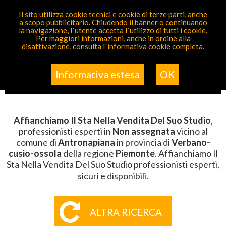
PARTECIPA GRATIS
Il sito utilizza cookie tecnici e cookie di terze parti, anche
a scopo pubblicitario. Chiudendo il banner o continuando
Sei Qui
Elenco
>
Non Assegnata
>
Affianchiamo Il Sta
la navigazione, l´utente accetta l´utilizzo di tutti i cookie.
Nella Vendita Del Suo Studio
>
Piemonte
>
Verbano-
Per maggiori informazioni, anche in ordine alla
Cusio-Ossola
>
Antronapiana
disattivazione, consulta l´informativa cookie completa.
AFFIANCHIAMO IL STA NELLA
VENDITA DEL SUO STUDIO
Informativa estesa
OK
ANTRONAPIANA
Affianchiamo Il Sta Nella Vendita Del Suo Studio
,
professionisti esperti in
Non assegnata
vicino al
comune di
Antronapiana
in provincia di
Verbano-
cusio-ossola
della regione
Piemonte
. Affianchiamo Il
Sta Nella Vendita Del Suo Studio professionisti esperti,
sicuri e disponibili.
ALTRA RICERCA