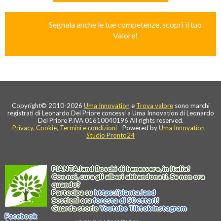
Segnala anche le tue competenze, scopri il tuo
Valore!
Copyright© 2010-2026
Uma Innovation
e
Trova valore
sono marchi
registrati di Leonardo Del Priore concessi a Uma Innovation di Leonardo
Del Priore P.IVA 01610040196 All rights reserved.
Privacy, Cookie, Termini e condizioni
- Powered by
Uma Innovation
-
Studio Pronto24
PIANTA
.
land
Boschi di benessere, in Italia!
Con noi, cura gli alberi abbandonati. Se non ora
quando?
Partecipa su
https://
pianta
.
land
Sostieni ora
foresta di 50 ettari!
Guarda storie
Youtube
Tiktok
Instagram
Facebook