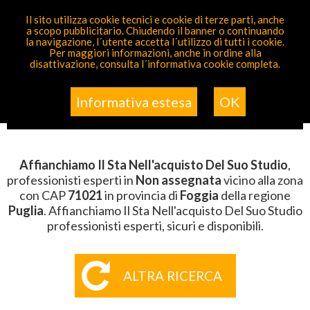
PARTECIPA GRATIS
Il sito utilizza cookie tecnici e cookie di terze parti, anche
a scopo pubblicitario. Chiudendo il banner o continuando
Sei Qui
Elenco
>
Non Assegnata
>
Affianchiamo Il Sta
la navigazione, l´utente accetta l´utilizzo di tutti i cookie.
Nell'acquisto Del Suo Studio
>
Puglia
>
Foggia
>
CAP
Per maggiori informazioni, anche in ordine alla
71021
disattivazione, consulta l´informativa cookie completa.
AFFIANCHIAMO IL STA
NELL'ACQUISTO DEL SUO STUDIO
Informativa estesa
OK
DELLA ZONA CON CAP 71021
Affianchiamo Il Sta Nell'acquisto Del Suo Studio
,
professionisti esperti in
Non assegnata
vicino alla zona
con CAP
71021
in provincia di
Foggia
della regione
Puglia
. Affianchiamo Il Sta Nell'acquisto Del Suo Studio
professionisti esperti, sicuri e disponibili.
ALTRA RICERCA