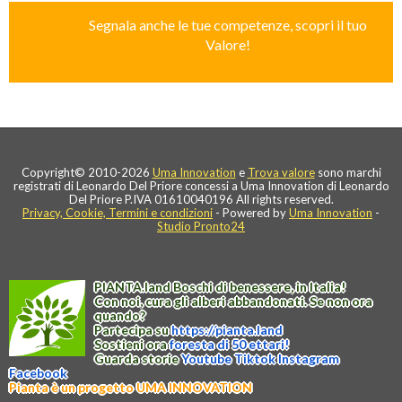
Segnala anche le tue competenze, scopri il tuo
Valore!
Copyright© 2010-2026
Uma Innovation
e
Trova valore
sono marchi
registrati di Leonardo Del Priore concessi a Uma Innovation di Leonardo
Del Priore P.IVA 01610040196 All rights reserved.
Privacy, Cookie, Termini e condizioni
- Powered by
Uma Innovation
-
Studio Pronto24
PIANTA
.
land
Boschi di benessere, in Italia!
Con noi, cura gli alberi abbandonati. Se non ora
quando?
Partecipa su
https://
pianta
.
land
Sostieni ora
foresta di 50 ettari!
Guarda storie
Youtube
Tiktok
Instagram
Facebook
Pianta è un progetto UMA INNOVATION