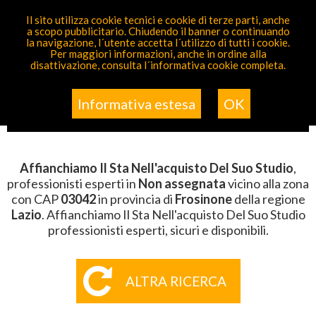
PARTECIPA GRATIS
Il sito utilizza cookie tecnici e cookie di terze parti, anche
a scopo pubblicitario. Chiudendo il banner o continuando
Sei Qui
Elenco
>
Non Assegnata
>
Affianchiamo Il Sta
la navigazione, l´utente accetta l´utilizzo di tutti i cookie.
Nell'acquisto Del Suo Studio
>
Lazio
>
Frosinone
>
CAP
Per maggiori informazioni, anche in ordine alla
03042
disattivazione, consulta l´informativa cookie completa.
AFFIANCHIAMO IL STA
NELL'ACQUISTO DEL SUO STUDIO
Informativa estesa
OK
DELLA ZONA CON CAP 03042
Affianchiamo Il Sta Nell'acquisto Del Suo Studio
,
professionisti esperti in
Non assegnata
vicino alla zona
con CAP
03042
in provincia di
Frosinone
della regione
Lazio
. Affianchiamo Il Sta Nell'acquisto Del Suo Studio
professionisti esperti, sicuri e disponibili.
ALTRA RICERCA