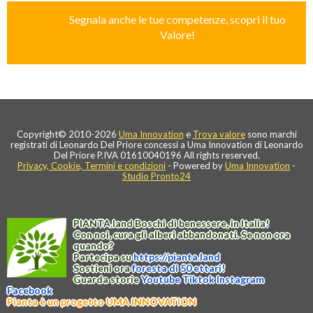
Segnala anche le tue competenze, scopri il tuo
Valore!
Copyright© 2010-2026
Uma Innovation
e
Trova valore
sono marchi
registrati di Leonardo Del Priore concessi a Uma Innovation di Leonardo
Del Priore P.IVA 01610040196 All rights reserved.
Privacy, Cookie, Termini e condizioni
- Powered by
Uma Innovation
-
Studio Pronto24
PIANTA
.
land
Boschi di benessere, in Italia!
Con noi, cura gli alberi abbandonati. Se non ora
quando?
Partecipa su
https://
pianta
.
land
Sostieni ora
foresta di 50 ettari!
Guarda storie
Youtube
Tiktok
Instagram
Facebook
Pianta è un progetto UMA INNOVATION