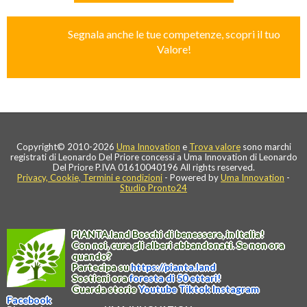
Segnala anche le tue competenze, scopri il tuo
Valore!
Copyright© 2010-2026
Uma Innovation
e
Trova valore
sono marchi
registrati di Leonardo Del Priore concessi a Uma Innovation di Leonardo
Del Priore P.IVA 01610040196 All rights reserved.
Privacy, Cookie, Termini e condizioni
- Powered by
Uma Innovation
-
Studio Pronto24
PIANTA
.
land
Boschi di benessere, in Italia!
Con noi, cura gli alberi abbandonati. Se non ora
quando?
Partecipa su
https://
pianta
.
land
Sostieni ora
foresta di 50 ettari!
Guarda storie
Youtube
Tiktok
Instagram
Facebook