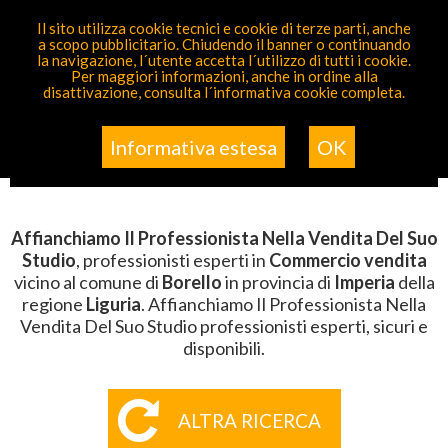
PARTECIPA GRATIS
Il sito utilizza cookie tecnici e cookie di terze parti, anche
a scopo pubblicitario. Chiudendo il banner o continuando
Sei Qui
Elenco
>
Commercio Vendita
>
Affianchiamo Il
la navigazione, l´utente accetta l´utilizzo di tutti i cookie.
Professionista Nella Vendita Del Suo Studio
>
Liguria
>
Per maggiori informazioni, anche in ordine alla
Imperia
>
Borello
disattivazione, consulta l´informativa cookie completa.
AFFIANCHIAMO IL
PROFESSIONISTA NELLA VENDITA
Informativa estesa
OK
DEL SUO STUDIO BORELLO
Affianchiamo Il Professionista Nella Vendita Del Suo
Studio
, professionisti esperti in
Commercio vendita
vicino al comune di
Borello
in provincia di
Imperia
della
regione
Liguria
. Affianchiamo Il Professionista Nella
Vendita Del Suo Studio professionisti esperti, sicuri e
disponibili.
ALTRA RICERCA